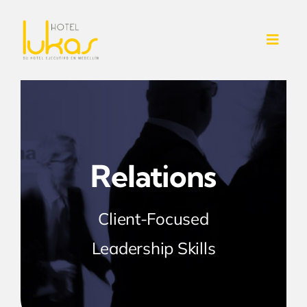
Skip
to
Toggl
content
Navig
INICIO
NOSOTROS
Relations
SERVICIOS ADICIONALES
CONTACTO
Client-Focused
Leadership Skills
HABITACIONES