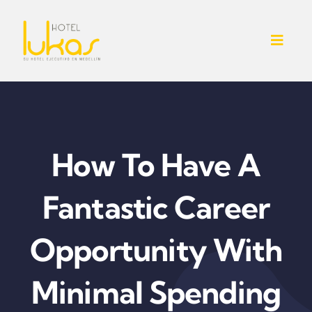
Skip
to
Toggl
content
Navig
INICIO
NOSOTROS
How To Have A
SERVICIOS ADICIONALES
Fantastic Career
CONTACTO
Opportunity With
HABITACIONES
Minimal Spending